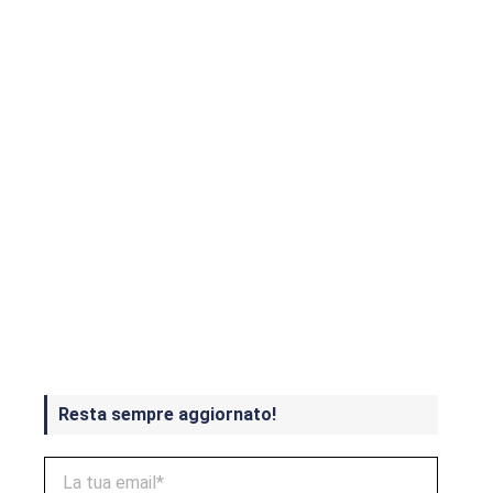
Dojima
Crash Bandicoot 4 in uscita a
ottobre
Resta sempre aggiornato!