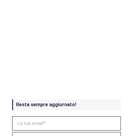
Crash Bandicoot 4 in uscita a
ottobre
Resta sempre aggiornato!