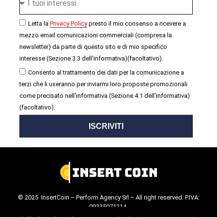
Letta la
Privacy Policy
presto il mio consenso a ricevere a
mezzo email comunicazioni commerciali (compresa la
newsletter) da parte di questo sito e di mio specifico
interesse (Sezione 3.3 dell'informativa)(facoltativo).
Consento al trattamento dei dati per la comunicazione a
terzi che li useranno per inviarmi loro proposte promozionali
come precisato nell'informativa (Sezione 4.1 dell'informativa)
(facoltativo).
ISCRIVITI
© 2025 InsertCoin – Perform Agency Srl – All right reserved. P.IVA:
09335071214.
Cookie Policy
.
Privacy Policy
.