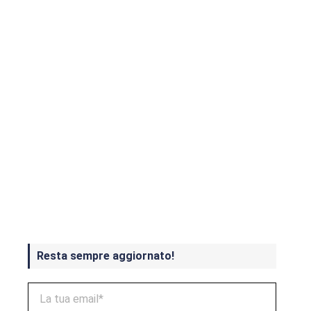
Crash Bandicoot 4 in uscita a
ottobre
Resta sempre aggiornato!