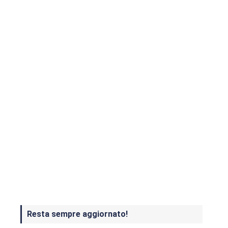
Yakuza: L’Epopea del Drago di
Dojima
Crash Bandicoot 4 in uscita a
ottobre
Resta sempre aggiornato!