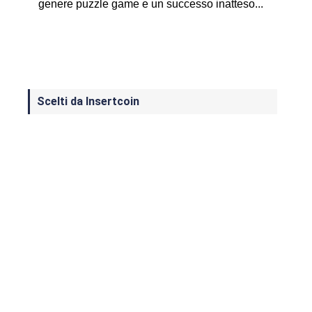
genere puzzle game e un successo inatteso...
Scelti da Insertcoin
I Migliori Giochi per MS-DOS: Una
Guida ai Classici che Hanno Definito
un'Era