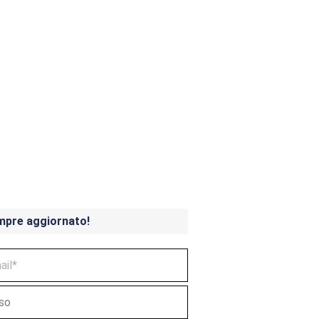
ndicoot 4 in uscita a
mpre aggiornato!