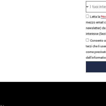
Letta la
Priv
mezzo email c
newsletter) da 
interesse (Sezi
Consento al
terzi che li u
come precisato
dell'informativ