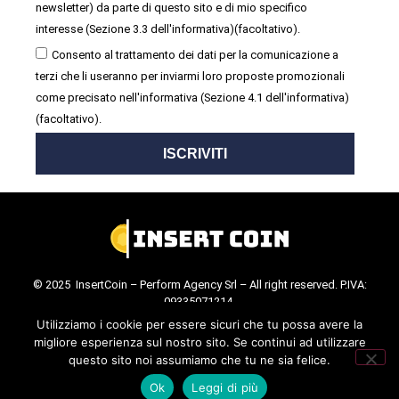
newsletter) da parte di questo sito e di mio specifico
interesse (Sezione 3.3 dell'informativa)(facoltativo).
Consento al trattamento dei dati per la comunicazione a
terzi che li useranno per inviarmi loro proposte promozionali
come precisato nell'informativa (Sezione 4.1 dell'informativa)
(facoltativo).
ISCRIVITI
© 2025 InsertCoin – Perform Agency Srl – All right reserved. P.IVA:
09335071214.
Cookie Policy
.
Privacy Policy
.
Utilizziamo i cookie per essere sicuri che tu possa avere la
migliore esperienza sul nostro sito. Se continui ad utilizzare
questo sito noi assumiamo che tu ne sia felice.
Ok
Leggi di più