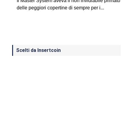
Il Master System aveva il non invidiabile primato
delle peggiori copertine di sempre per i...
Scelti da Insertcoin
I Migliori Giochi per MS-DOS: Una
Guida ai Classici che Hanno Definito
un'Era