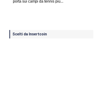
porta sui campi da tennis più...
Scelti da Insertcoin
I Migliori Giochi per MS-DOS: Una
Guida ai Classici che Hanno Definito
un'Era