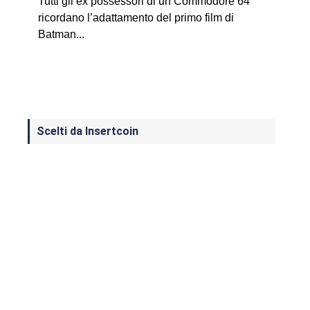
Tutti gli ex possessori di un Commodore 64
ricordano l’adattamento del primo film di
Batman...
Scelti da Insertcoin
I Migliori Giochi per MS-DOS: Una
Guida ai Classici che Hanno Definito