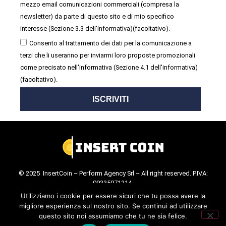
mezzo email comunicazioni commerciali (compresa la
newsletter) da parte di questo sito e di mio specifico
interesse (Sezione 3.3 dell'informativa)(facoltativo).
Consento al trattamento dei dati per la comunicazione a
terzi che li useranno per inviarmi loro proposte promozionali
come precisato nell'informativa (Sezione 4.1 dell'informativa)
(facoltativo).
ISCRIVITI
© 2025 InsertCoin – Perform Agency Srl – All right reserved. P.IVA:
09335071214.
Cookie Policy
.
Privacy Policy
.
Utilizziamo i cookie per essere sicuri che tu possa avere la
migliore esperienza sul nostro sito. Se continui ad utilizzare
questo sito noi assumiamo che tu ne sia felice.