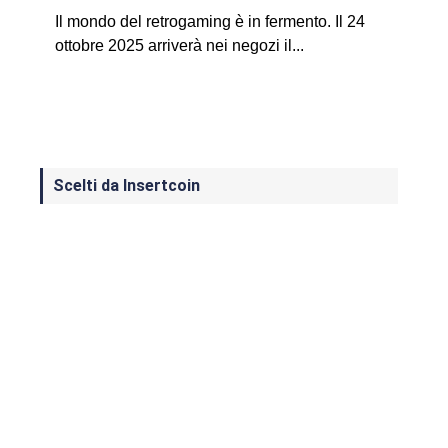
Il mondo del retrogaming è in fermento. Il 24
ottobre 2025 arriverà nei negozi il...
Scelti da Insertcoin
I Migliori Giochi per MS-DOS: Una
Guida ai Classici che Hanno Definito