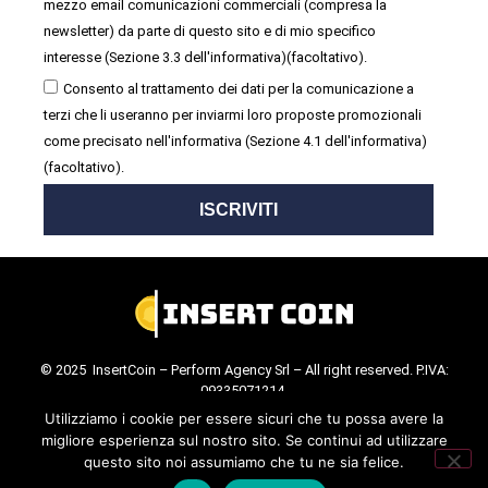
mezzo email comunicazioni commerciali (compresa la
newsletter) da parte di questo sito e di mio specifico
interesse (Sezione 3.3 dell'informativa)(facoltativo).
Consento al trattamento dei dati per la comunicazione a
terzi che li useranno per inviarmi loro proposte promozionali
come precisato nell'informativa (Sezione 4.1 dell'informativa)
(facoltativo).
ISCRIVITI
© 2025 InsertCoin – Perform Agency Srl – All right reserved. P.IVA:
09335071214.
Cookie Policy
.
Privacy Policy
.
Utilizziamo i cookie per essere sicuri che tu possa avere la
migliore esperienza sul nostro sito. Se continui ad utilizzare
questo sito noi assumiamo che tu ne sia felice.