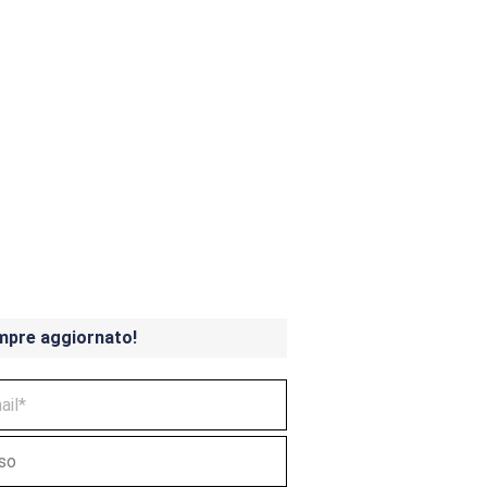
ndicoot 4 in uscita a
mpre aggiornato!