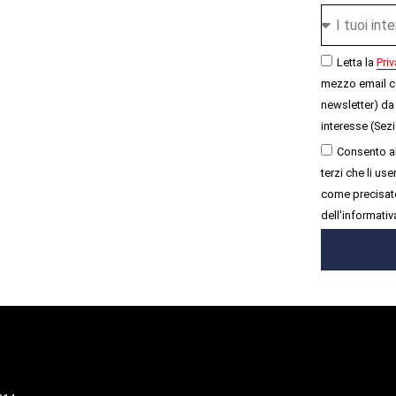
Letta la
Priv
mezzo email c
newsletter) da 
interesse (Sezi
Consento al
terzi che li u
come precisato
dell'informativ