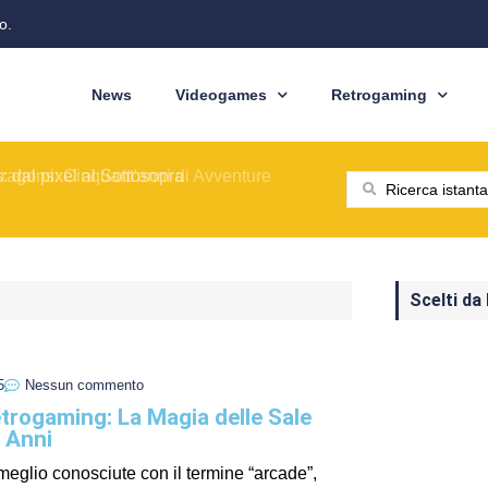
o.
News
Videogames
Retrogaming
ione del modello originale
ominò le sale giochi nel 1989
ragons: Cinquant'anni di Avventure
: dal pixel al Sottosopra
saga BioWare
 nelle nostre tasche
ione del modello originale
ominò le sale giochi nel 1989
Scelti da
5
Nessun commento
trogaming: La Magia delle Sale
i Anni
meglio conosciute con il termine “arcade”,