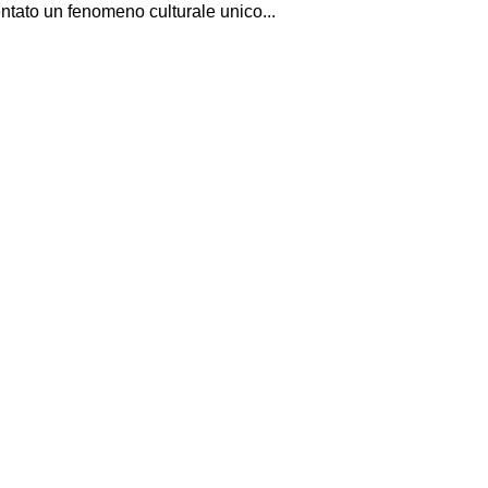
tato un fenomeno culturale unico...
I Miglio
Guida a
Definito
Yakuza:
Dojima