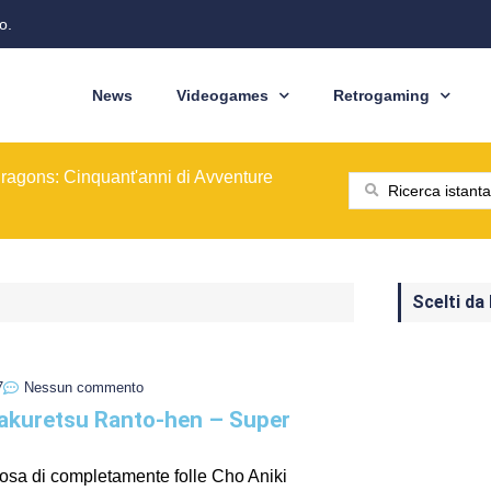
o.
News
Videogames
Retrogaming
ione del modello originale
ominò le sale giochi nel 1989
ragons: Cinquant'anni di Avventure
: dal pixel al Sottosopra
saga BioWare
 nelle nostre tasche
ione del modello originale
ominò le sale giochi nel 1989
Scelti da
7
Nessun commento
Bakuretsu Ranto-hen – Super
osa di completamente folle Cho Aniki