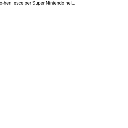
-hen, esce per Super Nintendo nel...
I Miglio
Guida a
Definito
Yakuza:
Dojima