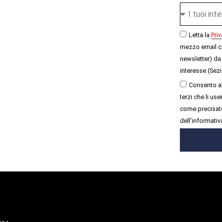
Letta la
Priv
mezzo email c
newsletter) da 
interesse (Sezi
Consento al
terzi che li u
come precisato
dell'informativ