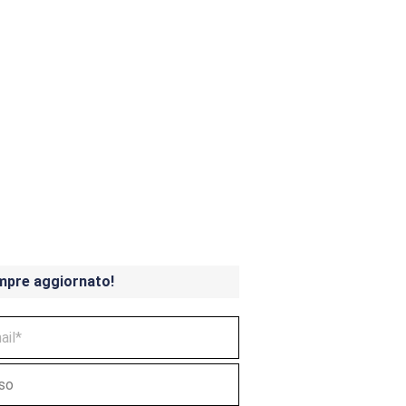
ndicoot 4 in uscita a
mpre aggiornato!