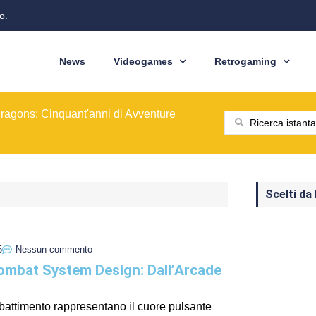
o.
News
Videogames
Retrogaming
ione del modello originale
ominò le sale giochi nel 1989
ragons: Cinquant'anni di Avventure
: dal pixel al Sottosopra
saga BioWare
 nelle nostre tasche
ione del modello originale
ominò le sale giochi nel 1989
Scelti da
5
Nessun commento
Combat System Design: Dall’Arcade
mbattimento rappresentano il cuore pulsante