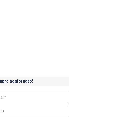
ndicoot 4 in uscita a
mpre aggiornato!