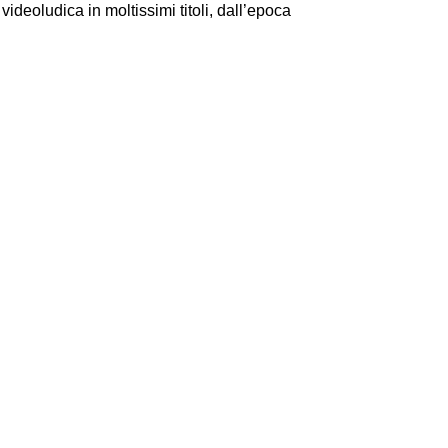
videoludica in moltissimi titoli, dall’epoca
I Miglio
Guida a
Definito
Yakuza:
Dojima