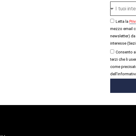
Letta la
Priv
mezzo email c
newsletter) da 
interesse (Sezi
Consento al
terzi che li u
come precisato
dell'informativ