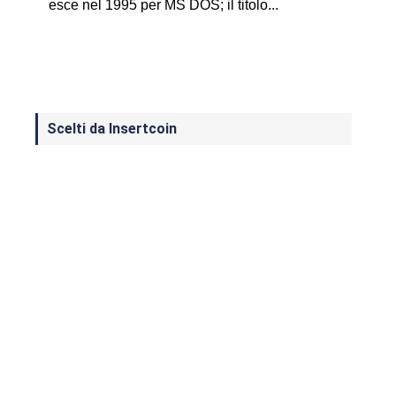
esce nel 1995 per MS DOS; il titolo...
Scelti da Insertcoin
I Migliori Giochi per MS-DOS: Una
Guida ai Classici che Hanno Definito
un'Era