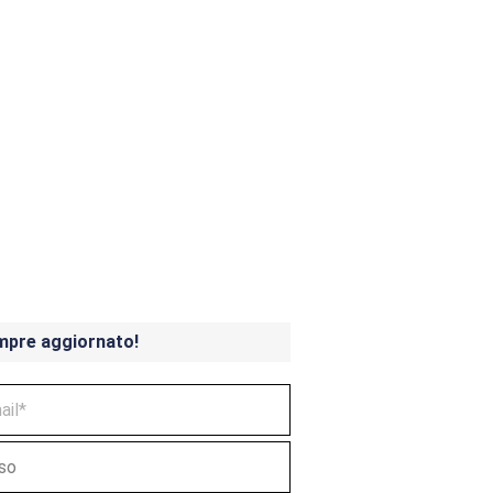
ndicoot 4 in uscita a
mpre aggiornato!