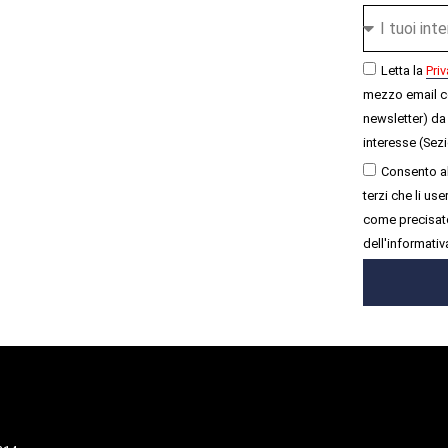
Letta la
Priv
mezzo email c
newsletter) da 
interesse (Sezi
Consento al
terzi che li u
come precisato
dell'informativ