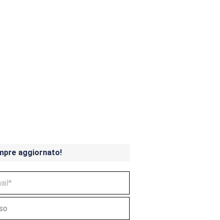
ndicoot 4 in uscita a
mpre aggiornato!