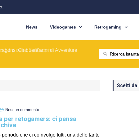
o.
News
Videogames
Retrogaming
ione del modello originale
ominò le sale giochi nel 1989
ragons: Cinquant'anni di Avventure
: dal pixel al Sottosopra
saga BioWare
 nelle nostre tasche
ione del modello originale
ominò le sale giochi nel 1989
Scelti da
Nessun commento
is per retogamers: ci pensa
rchive
 periodo che ci coinvolge tutti, una delle tante