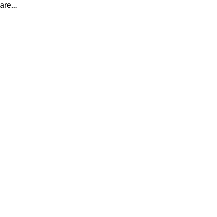
are...
I Miglio
Guida a
Definito
Yakuza:
Dojima