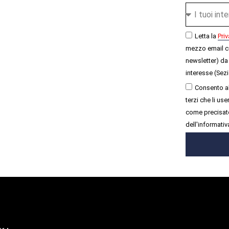
Letta la
Priv
mezzo email c
newsletter) da 
interesse (Sezi
Consento al
terzi che li u
come precisato
dell'informativ