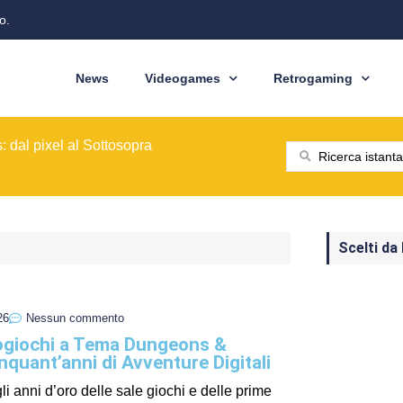
o.
News
Videogames
Retrogaming
ione del modello originale
ominò le sale giochi nel 1989
ragons: Cinquant'anni di Avventure
: dal pixel al Sottosopra
saga BioWare
 nelle nostre tasche
ione del modello originale
ominò le sale giochi nel 1989
Scelti da
26
Nessun commento
eogiochi a Tema Dungeons &
nquant’anni di Avventure Digitali
li anni d’oro delle sale giochi e delle prime