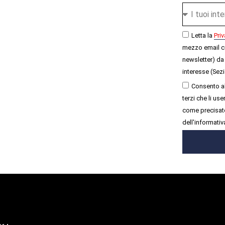
Letta la
Priv
mezzo email c
newsletter) da 
interesse (Sezi
Consento al
terzi che li u
come precisato
dell'informativ