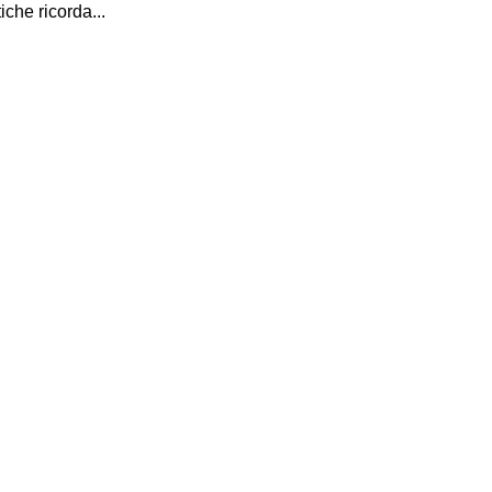
che ricorda...
I Miglio
Guida a
Definito
Yakuza:
Dojima