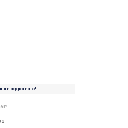
ndicoot 4 in uscita a
mpre aggiornato!