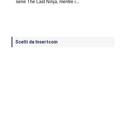
serie The Last Ninja, mentre i...
Scelti da Insertcoin
I Migliori Giochi per MS-DOS: Una
Guida ai Classici che Hanno Definito
un'Era