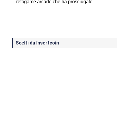
retogame arcade che ha prosciugato...
Scelti da Insertcoin
I Migliori Giochi per MS-DOS: Una
Guida ai Classici che Hanno Definito
un'Era