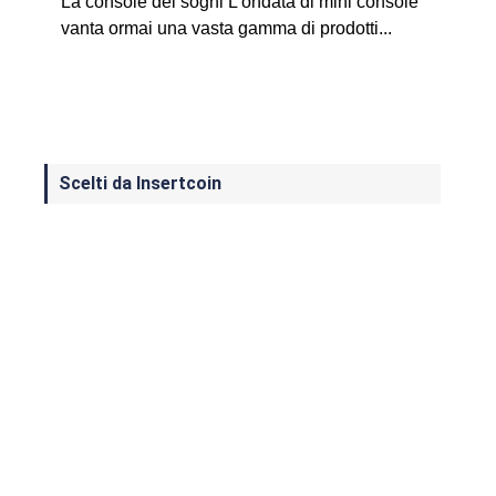
La console dei sogni L’ondata di mini console
vanta ormai una vasta gamma di prodotti...
Scelti da Insertcoin
I Migliori Giochi per MS-DOS: Una
Guida ai Classici che Hanno Definito
un'Era