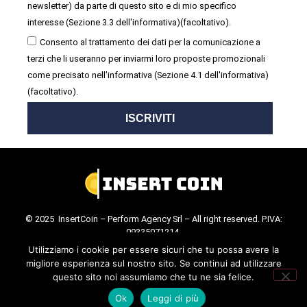
newsletter) da parte di questo sito e di mio specifico
interesse (Sezione 3.3 dell'informativa)(facoltativo).
Consento al trattamento dei dati per la comunicazione a
terzi che li useranno per inviarmi loro proposte promozionali
come precisato nell'informativa (Sezione 4.1 dell'informativa)
(facoltativo).
ISCRIVITI
© 2025 InsertCoin – Perform Agency Srl – All right reserved. P.IVA:
09335071214.
Cookie Policy
.
Privacy Policy
.
Utilizziamo i cookie per essere sicuri che tu possa avere la
migliore esperienza sul nostro sito. Se continui ad utilizzare
questo sito noi assumiamo che tu ne sia felice.
Ok
Leggi di più