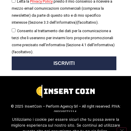
Letta la
Privacy Policy
presto il mio consenso a ricevere a
mezzo email comunicazioni commerciali (compresa la
newsletter) da parte di questo sito e di mio specifico
interesse (Sezione 3.3 dell'informativa)(facoltativo).
Consento al trattamento dei dati per la comunicazione a
terzi che li useranno per inviarmi loro proposte promozionali
come precisato nell'informativa (Sezione 4.1 dell'informativa)
(facoltativo).
ISCRIVITI
© 2025 InsertCoin – Perform Agency Srl – All right reserved. P.IVA:
09335071214.
Cookie Policy
.
Privacy Policy
.
Utilizziamo i cookie per essere sicuri che tu possa avere la
migliore esperienza sul nostro sito. Se continui ad utilizzare