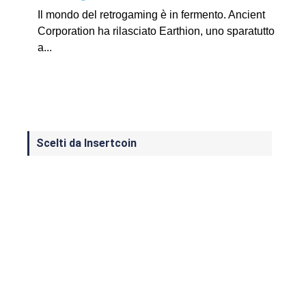
Il mondo del retrogaming è in fermento. Ancient
Corporation ha rilasciato Earthion, uno sparatutto
a...
Scelti da Insertcoin
I Migliori Giochi per MS-DOS: Una