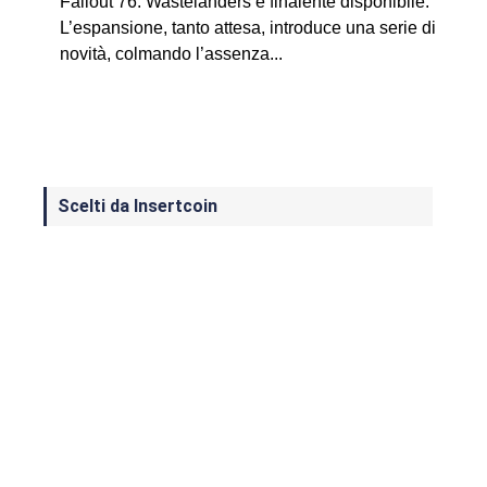
Fallout 76: Wastelanders è finalente disponibile.
L’espansione, tanto attesa, introduce una serie di
novità, colmando l’assenza...
Scelti da Insertcoin
I Migliori Giochi per MS-DOS: Una
Guida ai Classici che Hanno Definito