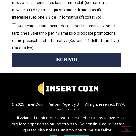
mezzo email comunicazioni commerciali (compresa la
newsletter) da parte di questo sito e di mio specifico
interesse (Sezione 3.3 dell'informativa)(facoltativo).
Consento al trattamento dei dati per la comunicazione a
terzi che li useranno per inviarmi loro proposte promozionali
come precisato nell'informativa (Sezione 4.1 dell'informativa)
(facoltativo).
ISCRIVITI
© 2025 InsertCoin – Perform Agency Srl – All right reserved. P.IVA:
09335071214.
Cookie Policy
.
Privacy Policy
.
Utilizziamo i cookie per essere sicuri che tu possa avere la
migliore esperienza sul nostro sito. Se continui ad utilizzare
questo sito noi assumiamo che tu ne sia felice.