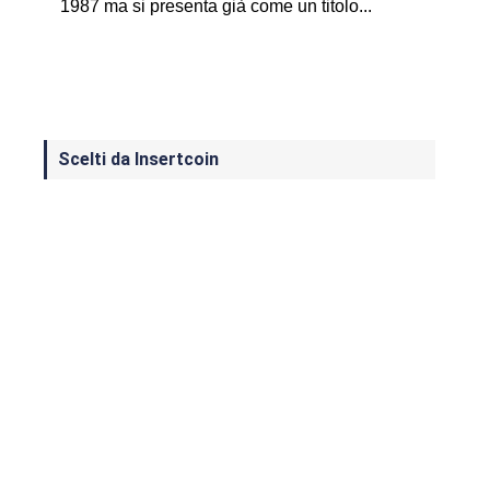
1987 ma si presenta già come un titolo...
Scelti da Insertcoin
I Migliori Giochi per MS-DOS: Una
Guida ai Classici che Hanno Definito
un'Era