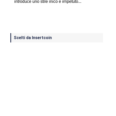
introduce uno stile inico e irripetuto...
Scelti da Insertcoin
I Migliori Giochi per MS-DOS: Una
Guida ai Classici che Hanno Definito
un'Era