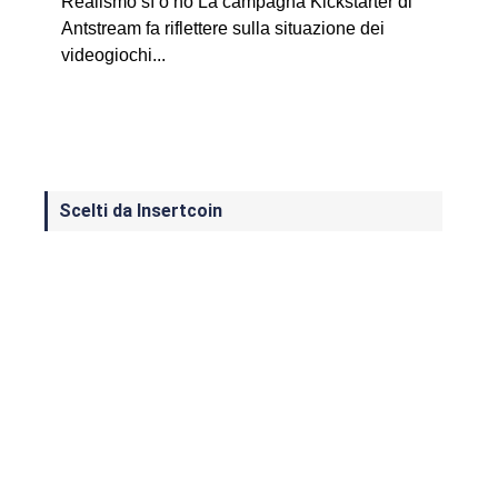
Realismo sì o no La campagna Kickstarter di
Antstream fa riflettere sulla situazione dei
videogiochi...
Scelti da Insertcoin
I Migliori Giochi per MS-DOS: Una
Guida ai Classici che Hanno Definito