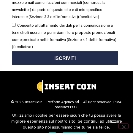
mezzo email comunicazioni commerciali (compresa la
newsletter) da parte di questo sito e di mio specifico
interesse (Sezione 3.3 dell'informativa)(facoltativo).
Consento al trattamento dei dati per la comunicazione a
terzi che li useranno per inviarmi loro proposte promozionali
come precisato nell'informativa (Sezione 4.1 dell'informativa)
(facoltativo).
ISCRIVITI
© 2025 InsertCoin – Perform Agency Srl – All right reserved. P.IVA:
09335071214.
Cookie Policy
.
Privacy Policy
.
Utilizziamo i cookie per essere sicuri che tu possa avere la
migliore esperienza sul nostro sito. Se continui ad utilizzare
questo sito noi assumiamo che tu ne sia felice.