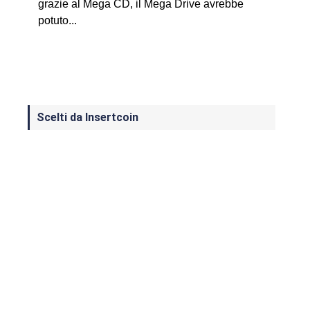
grazie al Mega CD, il Mega Drive avrebbe
potuto...
Scelti da Insertcoin
I Migliori Giochi per MS-DOS: Una
Guida ai Classici che Hanno Definito
un'Era