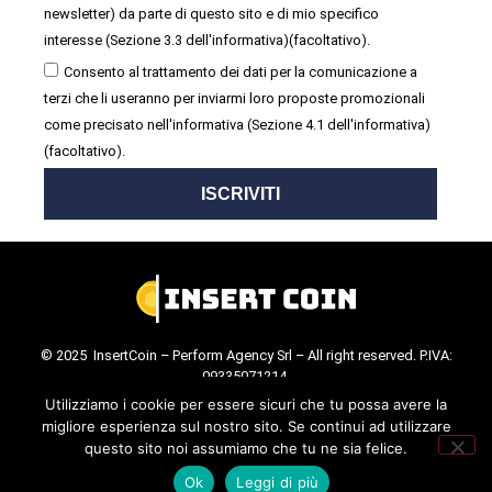
newsletter) da parte di questo sito e di mio specifico
interesse (Sezione 3.3 dell'informativa)(facoltativo).
Consento al trattamento dei dati per la comunicazione a
terzi che li useranno per inviarmi loro proposte promozionali
come precisato nell'informativa (Sezione 4.1 dell'informativa)
(facoltativo).
ISCRIVITI
© 2025 InsertCoin – Perform Agency Srl – All right reserved. P.IVA:
09335071214.
Cookie Policy
.
Privacy Policy
.
Utilizziamo i cookie per essere sicuri che tu possa avere la
migliore esperienza sul nostro sito. Se continui ad utilizzare
questo sito noi assumiamo che tu ne sia felice.
Ok
Leggi di più