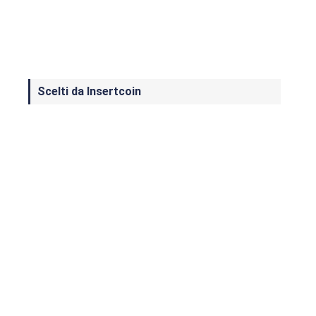
Scelti da Insertcoin
I Migliori Giochi per MS-DOS: Una
Guida ai Classici che Hanno Definito
un'Era