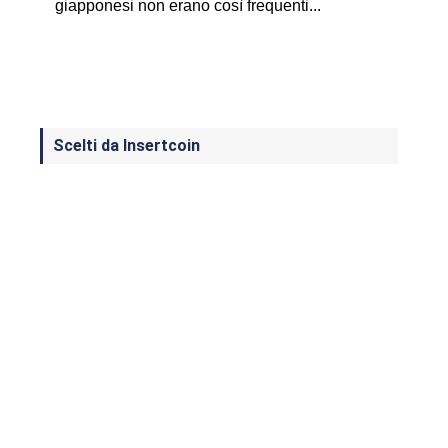
giapponesi non erano così frequenti...
Scelti da Insertcoin
I Migliori Giochi per MS-DOS: Una
Guida ai Classici che Hanno Definito
un'Era