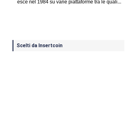
esce nel 1984 su varie piattaforme tra le quali...
Scelti da Insertcoin
I Migliori Giochi per MS-DOS: Una
Guida ai Classici che Hanno Definito
un'Era