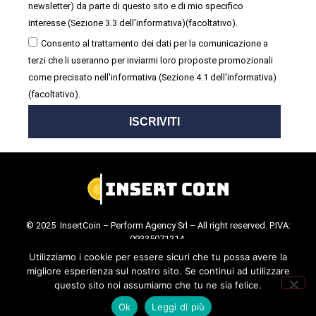
newsletter) da parte di questo sito e di mio specifico
interesse (Sezione 3.3 dell'informativa)(facoltativo).
Consento al trattamento dei dati per la comunicazione a
terzi che li useranno per inviarmi loro proposte promozionali
come precisato nell'informativa (Sezione 4.1 dell'informativa)
(facoltativo).
ISCRIVITI
© 2025 InsertCoin – Perform Agency Srl – All right reserved. P.IVA:
09335071214.
Cookie Policy
.
Privacy Policy
.
Utilizziamo i cookie per essere sicuri che tu possa avere la
migliore esperienza sul nostro sito. Se continui ad utilizzare
questo sito noi assumiamo che tu ne sia felice.
Ok
Leggi di più