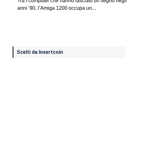
Tra i computer che hanno lasciato un segno negli
anni ’90, l’Amiga 1200 occupa un...
Scelti da Insertcoin
I Migliori Giochi per MS-DOS: Una
Guida ai Classici che Hanno Definito
un'Era