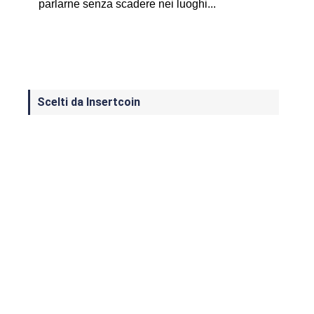
parlarne senza scadere nei luoghi...
Scelti da Insertcoin
I Migliori Giochi per MS-DOS: Una
Guida ai Classici che Hanno Definito
un'Era