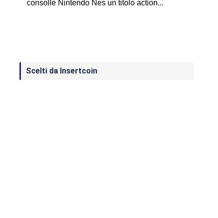
consolle Nintendo Nes un titolo action...
Scelti da Insertcoin
I Migliori Giochi per MS-DOS: Una
Guida ai Classici che Hanno Definito
un'Era