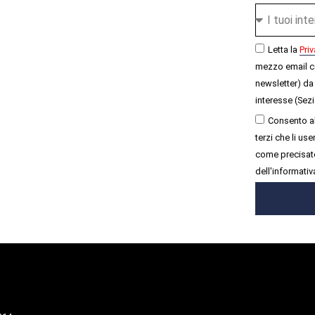
Letta la
Priv
mezzo email c
newsletter) da 
interesse (Sezi
Consento al
terzi che li u
come precisato
dell'informativ