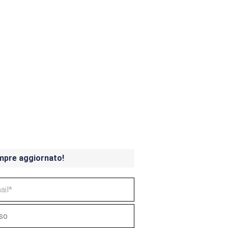
ndicoot 4 in uscita a
mpre aggiornato!