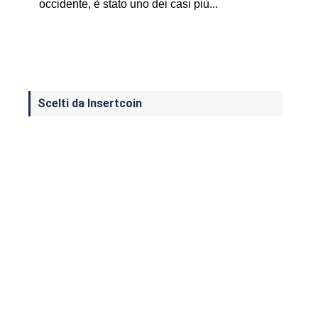
occidente, è stato uno dei casi più...
Scelti da Insertcoin
I Migliori Giochi per MS-DOS: Una
Guida ai Classici che Hanno Definito
un'Era