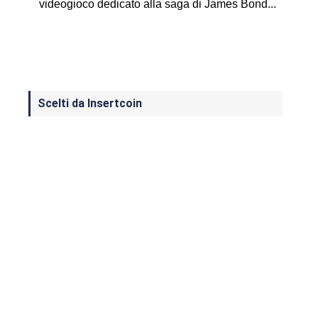
videogioco dedicato alla saga di James Bond...
Scelti da Insertcoin
I Migliori Giochi per MS-DOS: Una
Guida ai Classici che Hanno Definito
un'Era