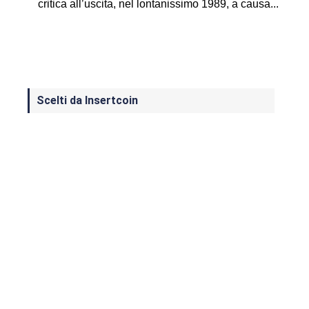
critica all’uscita, nel lontanissimo 1989, a causa...
Scelti da Insertcoin
I Migliori Giochi per MS-DOS: Una
Guida ai Classici che Hanno Definito
un'Era