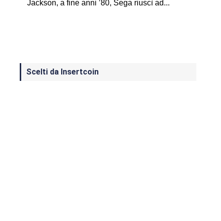
Jackson, a fine anni ’80, Sega riuscì ad...
Scelti da Insertcoin
I Migliori Giochi per MS-DOS: Una
Guida ai Classici che Hanno Definito
un'Era