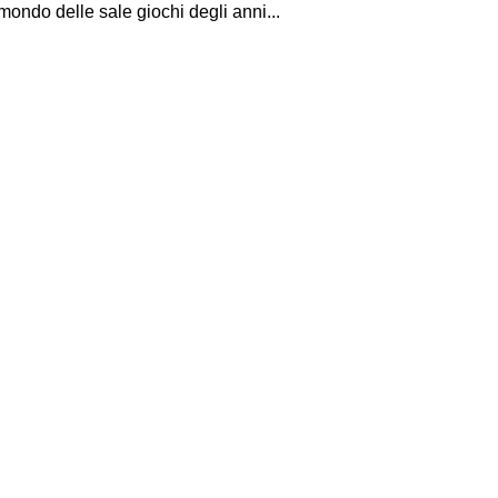
mondo delle sale giochi degli anni...
I Miglio
Guida a
Definito
Yakuza:
Dojima