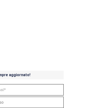
ndicoot 4 in uscita a
mpre aggiornato!