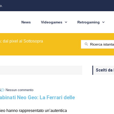
o.
News
Videogames
Retrogaming
ione del modello originale
ominò le sale giochi nel 1989
ragons: Cinquant'anni di Avventure
: dal pixel al Sottosopra
saga BioWare
 nelle nostre tasche
ione del modello originale
ominò le sale giochi nel 1989
Scelti da
5
Nessun commento
abinati Neo Geo: La Ferrari delle
Geo hanno rappresentato un’autentica