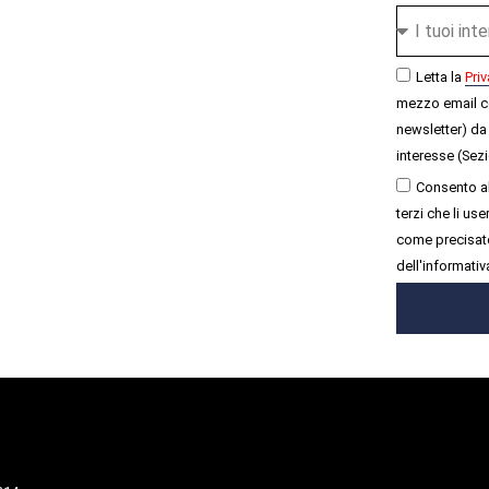
Letta la
Priv
mezzo email c
newsletter) da 
interesse (Sezi
Consento al
terzi che li u
come precisato
dell'informativ