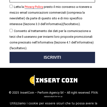
Letta la
Privacy Policy
presto il mio consenso a ricevere a
mezzo email comunicazioni commerciali (compresa la
newsletter) da parte di questo sito e di mio specifico
interesse (Sezione 3.3 dell'informativa)(facoltativo).
Consento al trattamento dei dati per la comunicazione a
terzi che li useranno per inviarmi loro proposte promozionali
come precisato nell'informativa (Sezione 4.1 dell'informativa)
(facoltativo).
ISCRIVITI
© 2025 InsertCoin – Perform Agency Srl – All right reserved. P.IVA:
09335071214.
Cookie Policy
.
Privacy Policy
.
Utilizziamo i cookie per essere sicuri che tu possa avere la