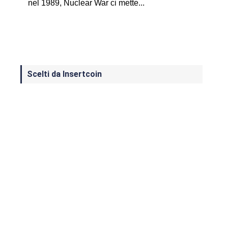
nel 1989, Nuclear War ci mette...
Scelti da Insertcoin
I Migliori Giochi per MS-DOS: Una
Guida ai Classici che Hanno Definito
un'Era