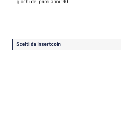
giochi dei primi anni ’90...
Scelti da Insertcoin
I Migliori Giochi per MS-DOS: Una
Guida ai Classici che Hanno Definito
un'Era