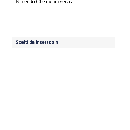
Nintendo 64 e quindi servì a...
Scelti da Insertcoin
I Migliori Giochi per MS-DOS: Una
Guida ai Classici che Hanno Definito
un'Era