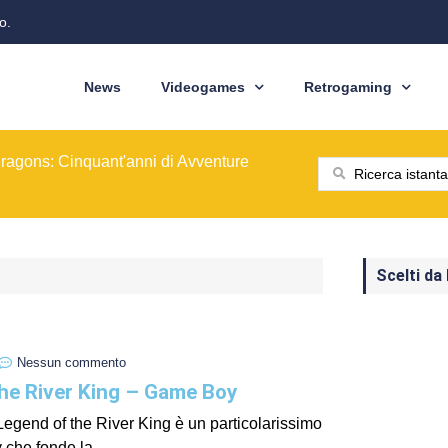
o.
News
Videogames
Retrogaming
ione del modello originale
ominò le sale giochi nel 1989
ragons: Cinquant'anni di Avventure
: dal pixel al Sottosopra
saga BioWare
 nelle nostre tasche
ione del modello originale
ominò le sale giochi nel 1989
Scelti da
Nessun commento
he River King – Game Boy
gend of the River King è un particolarissimo
 che fonde la...