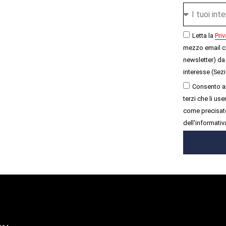
Letta la
Priv
mezzo email c
newsletter) da 
interesse (Sezi
Consento al
terzi che li u
come precisato
dell'informativ