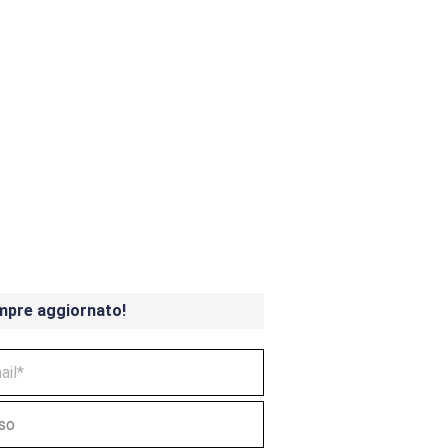
ndicoot 4 in uscita a
mpre aggiornato!