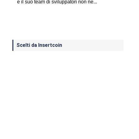
e il suo team di sviluppatori non ne...
Scelti da Insertcoin
I Migliori Giochi per MS-DOS: Una
Guida ai Classici che Hanno Definito
un'Era