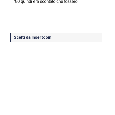
’80 quindi era scontato che fossero...
Scelti da Insertcoin
I Migliori Giochi per MS-DOS: Una
Guida ai Classici che Hanno Definito
un'Era