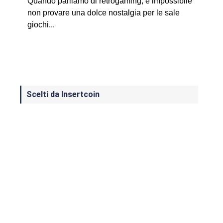
Quando parliamo di retrogaming, è impossibile
non provare una dolce nostalgia per le sale
giochi...
Scelti da Insertcoin
I Migliori Giochi per MS-DOS: Una
Guida ai Classici che Hanno Definito