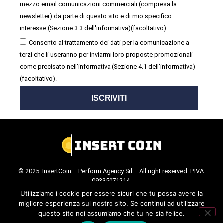
mezzo email comunicazioni commerciali (compresa la
newsletter) da parte di questo sito e di mio specifico
interesse (Sezione 3.3 dell'informativa)(facoltativo).
Consento al trattamento dei dati per la comunicazione a
terzi che li useranno per inviarmi loro proposte promozionali
come precisato nell'informativa (Sezione 4.1 dell'informativa)
(facoltativo).
ISCRIVITI
© 2025 InsertCoin – Perform Agency Srl – All right reserved. P.IVA:
09335071214.
Cookie Policy
.
Privacy Policy
.
Utilizziamo i cookie per essere sicuri che tu possa avere la
migliore esperienza sul nostro sito. Se continui ad utilizzare
questo sito noi assumiamo che tu ne sia felice.