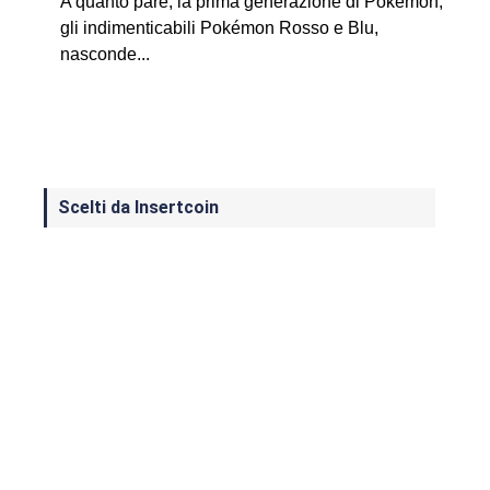
A quanto pare, la prima generazione di Pokémon,
gli indimenticabili Pokémon Rosso e Blu,
nasconde...
Scelti da Insertcoin
I Migliori Giochi per MS-DOS: Una
Guida ai Classici che Hanno Definito