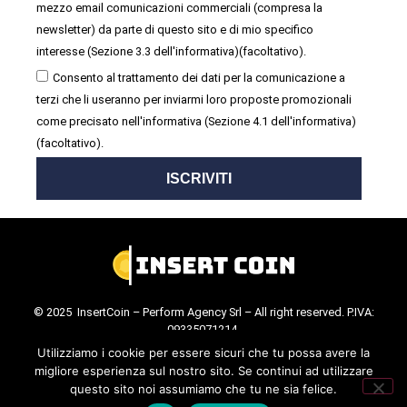
mezzo email comunicazioni commerciali (compresa la
newsletter) da parte di questo sito e di mio specifico
interesse (Sezione 3.3 dell'informativa)(facoltativo).
Consento al trattamento dei dati per la comunicazione a
terzi che li useranno per inviarmi loro proposte promozionali
come precisato nell'informativa (Sezione 4.1 dell'informativa)
(facoltativo).
ISCRIVITI
© 2025 InsertCoin – Perform Agency Srl – All right reserved. P.IVA:
09335071214.
Cookie Policy
.
Privacy Policy
.
Utilizziamo i cookie per essere sicuri che tu possa avere la
migliore esperienza sul nostro sito. Se continui ad utilizzare
questo sito noi assumiamo che tu ne sia felice.