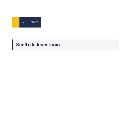
1
2
Next
Scelti da Insertcoin
I Migliori Giochi per MS-DOS: Una
Guida ai Classici che Hanno Definito
un'Era