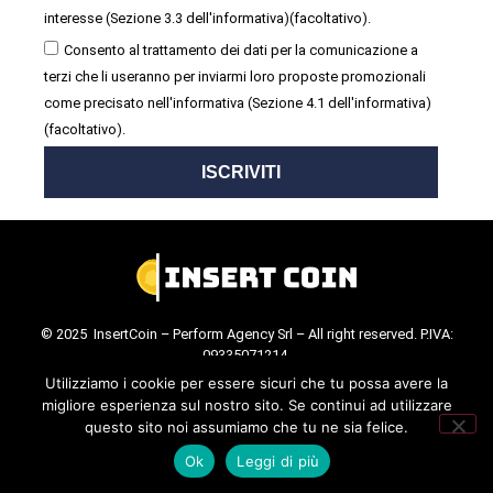
interesse (Sezione 3.3 dell'informativa)(facoltativo).
Consento al trattamento dei dati per la comunicazione a
terzi che li useranno per inviarmi loro proposte promozionali
come precisato nell'informativa (Sezione 4.1 dell'informativa)
(facoltativo).
ISCRIVITI
© 2025 InsertCoin – Perform Agency Srl – All right reserved. P.IVA:
09335071214.
Cookie Policy
.
Privacy Policy
.
Utilizziamo i cookie per essere sicuri che tu possa avere la
migliore esperienza sul nostro sito. Se continui ad utilizzare
questo sito noi assumiamo che tu ne sia felice.
Ok
Leggi di più