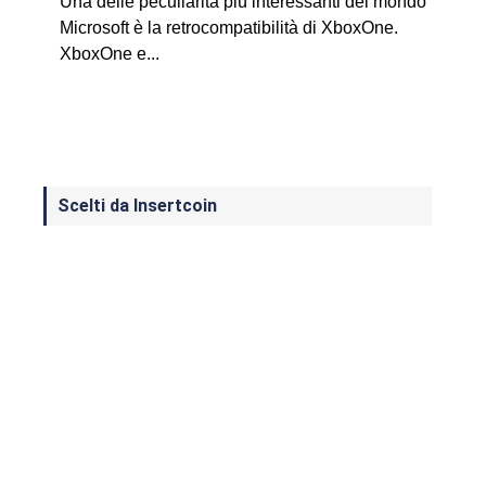
Una delle peculiarità più interessanti del mondo
Microsoft è la retrocompatibilità di XboxOne.
XboxOne e...
Scelti da Insertcoin
I Migliori Giochi per MS-DOS: Una
Guida ai Classici che Hanno Definito