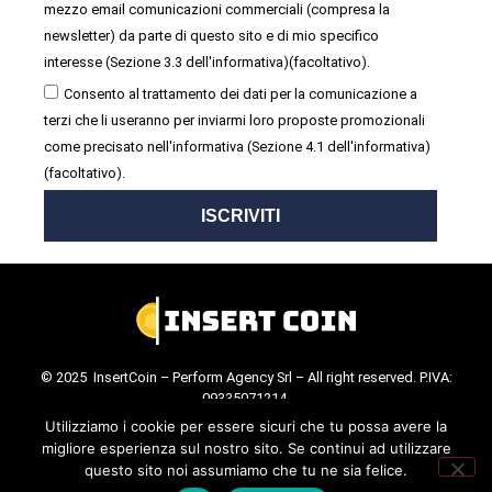
mezzo email comunicazioni commerciali (compresa la
newsletter) da parte di questo sito e di mio specifico
interesse (Sezione 3.3 dell'informativa)(facoltativo).
Consento al trattamento dei dati per la comunicazione a
terzi che li useranno per inviarmi loro proposte promozionali
come precisato nell'informativa (Sezione 4.1 dell'informativa)
(facoltativo).
ISCRIVITI
© 2025 InsertCoin – Perform Agency Srl – All right reserved. P.IVA:
09335071214.
Cookie Policy
.
Privacy Policy
.
Utilizziamo i cookie per essere sicuri che tu possa avere la
migliore esperienza sul nostro sito. Se continui ad utilizzare
questo sito noi assumiamo che tu ne sia felice.